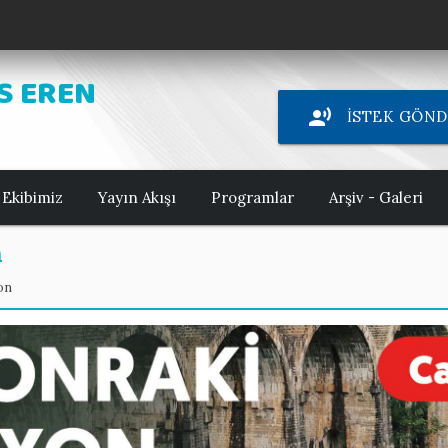
S EREN
record_voice_over
İSTEK GÖN
keyboard_arrow_down
Ekibimiz
Yayın Akışı
Programlar
Arşiv - Galeri
n
on