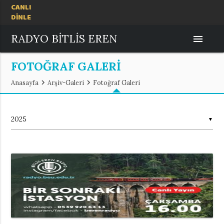
CANLI
DİNLE
RADYO BİTLİS EREN
menu
FOTOĞRAF GALERİ
chevron_right
chevron_right
Anasayfa
Arşiv-Galeri
Fotoğraf Galeri
▼